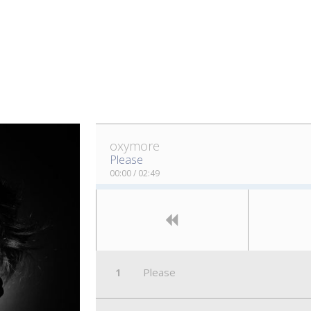
oxymore
Please
00:00
/
02:49
Please