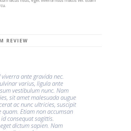
m lacus risus, eget viverra risus mattis vel. Etiam
rcu.
M REVIEW
 viverra ante gravida nec.
lvinar varius, ligula ante
 ipsum vestibulum nunc. Nam
icies, sit amet malesuada augue
cerat ac nunc ultricies, suscipit
gue quam. Etiam non accumsan
id consequat sagittis.
, eget dictum sapien. Nam