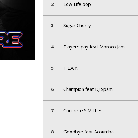
Low Life pop
Sugar Cherry
Players pay feat Moroco Jam
P.L.A.Y.
Champion feat DJ Spam
Concrete S.M.I.L.E.
Goodbye feat Acoumba