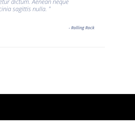
ctetur dictum. Aenean neque
inia sagittis nulla.
- Rolling Rock
Logo:
hilti+rebmann
Pictures, Video & Images:
Spitzhorn Studio