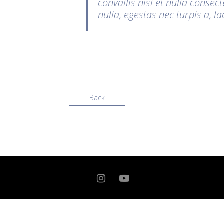
convallis nisl et nulla conse
nulla, egestas nec turpis a, lac
Back