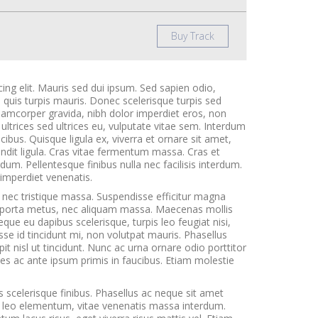
Buy Track
ing elit. Mauris sed dui ipsum. Sed sapien odio,
 quis turpis mauris. Donec scelerisque turpis sed
lamcorper gravida, nibh dolor imperdiet eros, non
 ultrices sed ultrices eu, vulputate vitae sem. Interdum
bus. Quisque ligula ex, viverra et ornare sit amet,
landit ligula. Cras vitae fermentum massa. Cras et
um. Pellentesque finibus nulla nec facilisis interdum.
t imperdiet venenatis.
nec tristique massa. Suspendisse efficitur magna
 porta metus, nec aliquam massa. Maecenas mollis
ue eu dapibus scelerisque, turpis leo feugiat nisi,
se id tincidunt mi, non volutpat mauris. Phasellus
pit nisl ut tincidunt. Nunc ac urna ornare odio porttitor
es ac ante ipsum primis in faucibus. Etiam molestie
s scelerisque finibus. Phasellus ac neque sit amet
id leo elementum, vitae venenatis massa interdum.