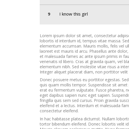
I know this girl
Lorem ipsum dolor sit amet, consectetur adipisc
lobortis id interdum id, tempus vitae massa. Sed
elementum accumsan. Mauris mollis, felis vel ul
laoreet est mauris id arcu. Phasellus ante dolor,
et malesuada fames ac ante ipsum primis in fauci
venenatis id libero. Cras at gravida quam, vel b
elementum nibh. Sed molestie vitae risus a interd
Integer aliquet placerat diam, non porttitor veli
Donec posuere metus eu porttitor egestas. Sed 
quis quam mollis tempor. Suspendisse sit amet
erat eu fermentum vulputate. Fusce pharetra, neq
eget dapibus sapien nunc eget sapien. Suspendis
fringilla quis sem sed cursus. Proin gravida susci
eleifend et a lectus. Interdum et malesuada fam
consectetur eleifend.
In hac habitasse platea dictumst. Nullam loborti
tortor bibendum eleifend. Donec lobortis velit 