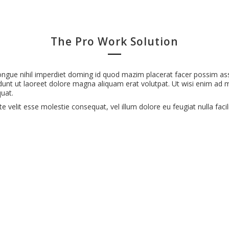
The Pro Work Solution
ongue nihil imperdiet doming id quod mazim placerat facer possim a
dunt ut laoreet dolore magna aliquam erat volutpat. Ut wisi enim ad m
quat.
e velit esse molestie consequat, vel illum dolore eu feugiat nulla facili