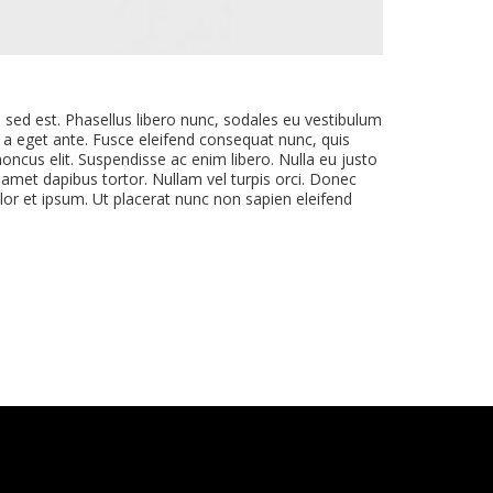
u sed est. Phasellus libero nunc, sodales eu vestibulum
 a eget ante. Fusce eleifend consequat nunc, quis
honcus elit. Suspendisse ac enim libero. Nulla eu justo
t amet dapibus tortor. Nullam vel turpis orci. Donec
olor et ipsum. Ut placerat nunc non sapien eleifend