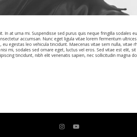
t. In at urna mi. Suspendisse sed purus quis neque fringilla sodales e
onsectetur accumsan. Nunc eget ligula vitae lorem fermentum ultrices
us, eu egestas leo vehicula tincidunt. Maecenas vitae sem nulla, vitae r
si mi, sodales sed ornare eget, luctus vel eros. Sed vitae est elit, si
piscing tincidunt, nibh elit venenatis sapien, nec sollicitudin magna d