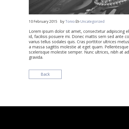
by
10 February 2015
Tonio
Uncategorized
Lorem ipsum dolor sit amet, consectetur adipiscing eli
id, facilisis posuere mi. Donec mattis sem sed ante c
varius tellus sodales quis. Cras porttitor ultrices met
a massa sagittis molestie at eget quam. Pellentesque ni
scelerisque molestie semper. Nunc ultrices, nibh at adi
gravida.
Back