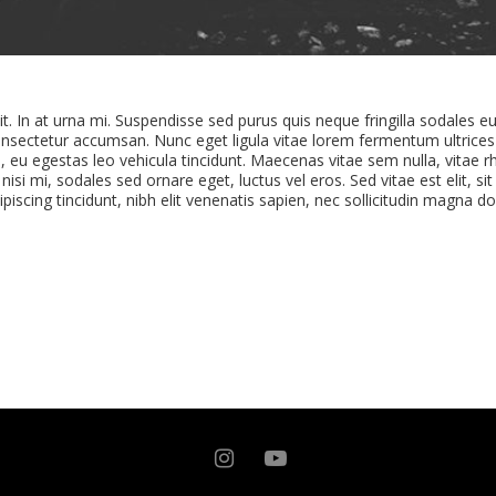
t. In at urna mi. Suspendisse sed purus quis neque fringilla sodales e
onsectetur accumsan. Nunc eget ligula vitae lorem fermentum ultrices
us, eu egestas leo vehicula tincidunt. Maecenas vitae sem nulla, vitae r
si mi, sodales sed ornare eget, luctus vel eros. Sed vitae est elit, si
piscing tincidunt, nibh elit venenatis sapien, nec sollicitudin magna d