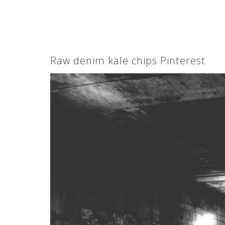
Raw denim kale chips Pinterest