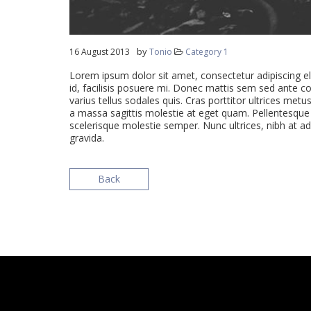
by
16 August 2013
Tonio
Category 1
Lorem ipsum dolor sit amet, consectetur adipiscing eli
id, facilisis posuere mi. Donec mattis sem sed ante c
varius tellus sodales quis. Cras porttitor ultrices met
a massa sagittis molestie at eget quam. Pellentesque ni
scelerisque molestie semper. Nunc ultrices, nibh at adi
gravida.
Back