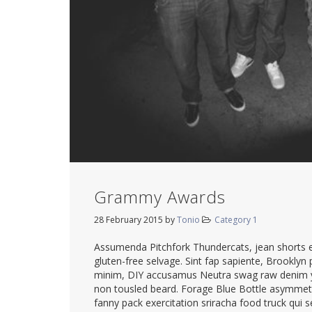
Grammy Awards
28 February 2015
by
Tonio
Category 1
Assumenda Pitchfork Thundercats, jean shorts et 
gluten-free selvage. Sint fap sapiente, Brooklyn 
minim, DIY accusamus Neutra swag raw denim yo
non tousled beard. Forage Blue Bottle asymmetr
fanny pack exercitation sriracha food truck qui s