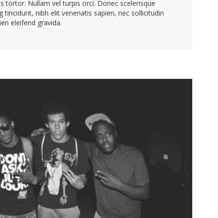
us tortor. Nullam vel turpis orci. Donec scelerisque
tincidunt, nibh elit venenatis sapien, nec sollicitudin
en eleifend gravida.