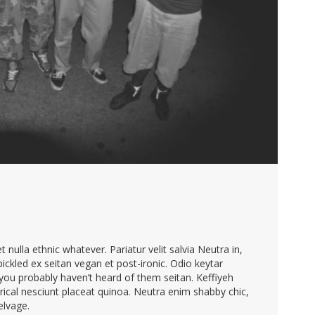
nulla ethnic whatever. Pariatur velit salvia Neutra in,
pickled ex seitan vegan et post-ironic. Odio keytar
u probably haven’t heard of them seitan. Keffiyeh
ical nesciunt placeat quinoa. Neutra enim shabby chic,
elvage.