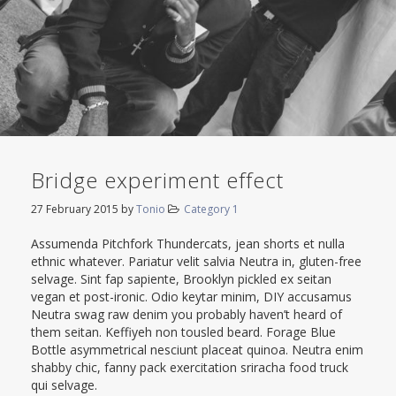
Bridge experiment effect
27 February 2015
by
Tonio
Category 1
Assumenda Pitchfork Thundercats, jean shorts et nulla
ethnic whatever. Pariatur velit salvia Neutra in, gluten-free
selvage. Sint fap sapiente, Brooklyn pickled ex seitan
vegan et post-ironic. Odio keytar minim, DIY accusamus
Neutra swag raw denim you probably haven’t heard of
them seitan. Keffiyeh non tousled beard. Forage Blue
Bottle asymmetrical nesciunt placeat quinoa. Neutra enim
shabby chic, fanny pack exercitation sriracha food truck
qui selvage.