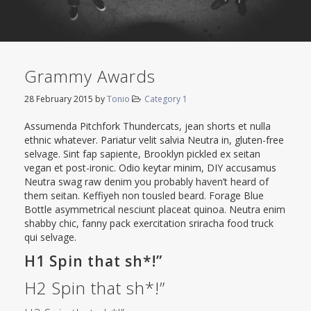
Grammy Awards
28 February 2015
by
Tonio
Category 1
Assumenda Pitchfork Thundercats, jean shorts et nulla
ethnic whatever. Pariatur velit salvia Neutra in, gluten-free
selvage. Sint fap sapiente, Brooklyn pickled ex seitan
vegan et post-ironic. Odio keytar minim, DIY accusamus
Neutra swag raw denim you probably haven’t heard of
them seitan. Keffiyeh non tousled beard. Forage Blue
Bottle asymmetrical nesciunt placeat quinoa. Neutra enim
shabby chic, fanny pack exercitation sriracha food truck
qui selvage.
H1 Spin that sh*!”
H2 Spin that sh*!”