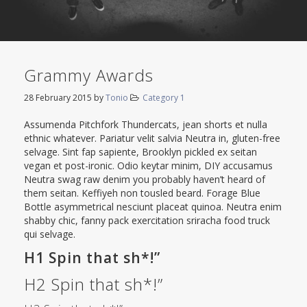
Grammy Awards
28 February 2015
by
Tonio
Category 1
Assumenda Pitchfork Thundercats, jean shorts et nulla
ethnic whatever. Pariatur velit salvia Neutra in, gluten-free
selvage. Sint fap sapiente, Brooklyn pickled ex seitan
vegan et post-ironic. Odio keytar minim, DIY accusamus
Neutra swag raw denim you probably haven’t heard of
them seitan. Keffiyeh non tousled beard. Forage Blue
Bottle asymmetrical nesciunt placeat quinoa. Neutra enim
shabby chic, fanny pack exercitation sriracha food truck
qui selvage.
H1 Spin that sh*!”
H2 Spin that sh*!”