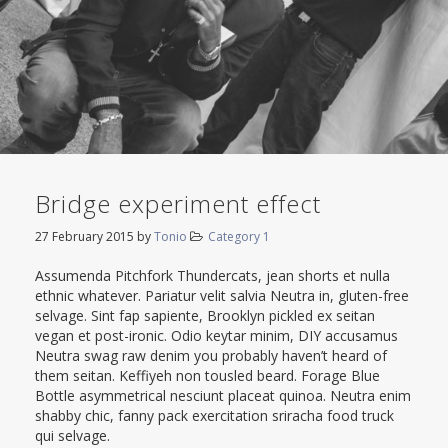
Bridge experiment effect
27 February 2015
by
Tonio
Category 1
Assumenda Pitchfork Thundercats, jean shorts et nulla
ethnic whatever. Pariatur velit salvia Neutra in, gluten-free
selvage. Sint fap sapiente, Brooklyn pickled ex seitan
vegan et post-ironic. Odio keytar minim, DIY accusamus
Neutra swag raw denim you probably haven’t heard of
them seitan. Keffiyeh non tousled beard. Forage Blue
Bottle asymmetrical nesciunt placeat quinoa. Neutra enim
shabby chic, fanny pack exercitation sriracha food truck
qui selvage.